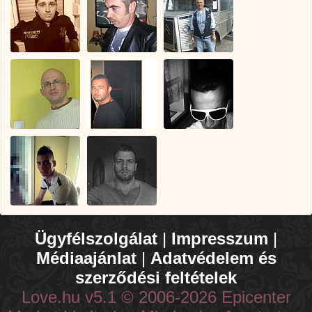
Ügyfélszolgálat
|
Impresszum
|
Médiaajánlat
|
Adatvédelem és
szerződési feltételek
Love.hu v5.1 © 2006-2026 Epicenter