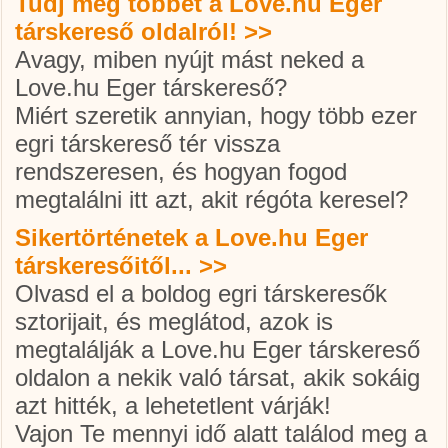
Tudj meg többet a Love.hu Eger
társkereső oldalról! >>
Avagy, miben nyújt mást neked a
Love.hu Eger társkereső?
Miért szeretik annyian, hogy több ezer
egri társkereső
tér vissza
rendszeresen, és hogyan fogod
megtalálni itt azt, akit régóta keresel?
Sikertörténetek a Love.hu Eger
társkeresőitől... >>
Olvasd el a boldog
egri társkereső
k
sztorijait, és meglátod, azok is
megtalálják a Love.hu Eger társkereső
oldalon a nekik való társat, akik sokáig
azt hitték, a lehetetlent várják!
Vajon Te mennyi idő alatt találod meg a