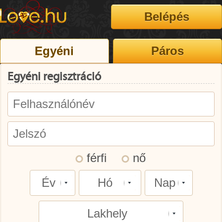
Egyéni regisztráció
férfi
nő
Év
Hó
Nap
Lakhely