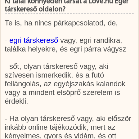
Ki talál könnyedén társat a Love.hu Eger
társkereső oldalon?
Te is, ha nincs párkapcsolatod, de,
-
egri társkereső
vagy, egri randikra,
találka helyekre, és egri párra vágysz
- sőt, olyan társkereső vagy, aki
szívesen ismerkedik, és a futó
fellángolás, az egyéjszakás kalandok
vagy a mindent elsöprő szerelem is
érdekli.
- Ha olyan társkereső vagy, aki először
inkább online tájékozódik, mert az
kényelmes, gyors és vidám, és ott