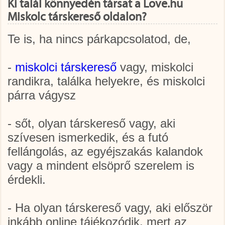
Ki talál könnyedén társat a Love.hu
Miskolc társkereső oldalon?
Te is, ha nincs párkapcsolatod, de,
-
miskolci társkereső
vagy, miskolci
randikra, találka helyekre, és miskolci
párra vágysz
- sőt, olyan társkereső vagy, aki
szívesen ismerkedik, és a futó
fellángolás, az egyéjszakás kalandok
vagy a mindent elsöprő szerelem is
érdekli.
- Ha olyan társkereső vagy, aki először
inkább online tájékozódik, mert az