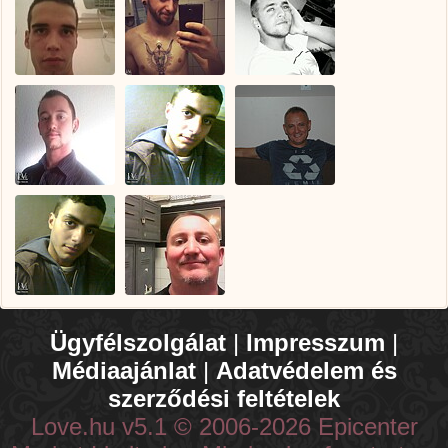
Ügyfélszolgálat
|
Impresszum
|
Médiaajánlat
|
Adatvédelem és
szerződési feltételek
Love.hu v5.1 © 2006-2026 Epicenter