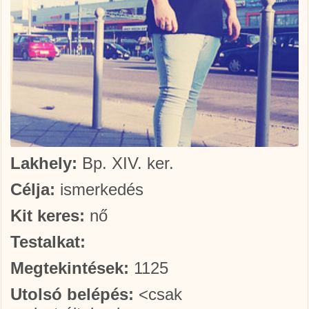
Lakhely:
Bp. XIV. ker.
Célja:
ismerkedés
Kit keres:
nő
Testalkat:
Megtekintések:
1125
Utolsó belépés:
<csak