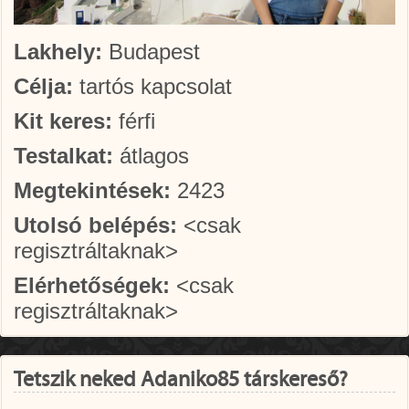
Lakhely:
Budapest
Célja:
tartós kapcsolat
Kit keres:
férfi
Testalkat:
átlagos
Megtekintések:
2423
Utolsó belépés:
<csak
regisztráltaknak>
Elérhetőségek:
<csak
regisztráltaknak>
Tetszik neked Adaniko85 társkereső?