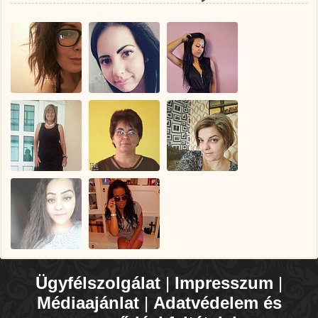
Ügyfélszolgálat
|
Impresszum
|
Médiaajánlat
|
Adatvédelem és