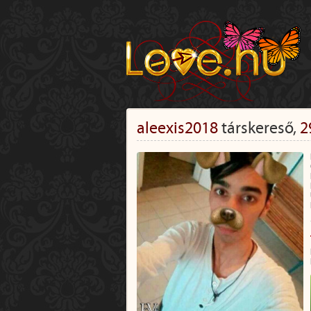
aleexis2018
társkereső,
2