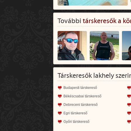
További
társkeresők a kö
Társkeresők lakhely szeri
Budapesti társkereső
Békéscsabai társkereső
Debreceni társkereső
Egri társkereső
Győri társkereső