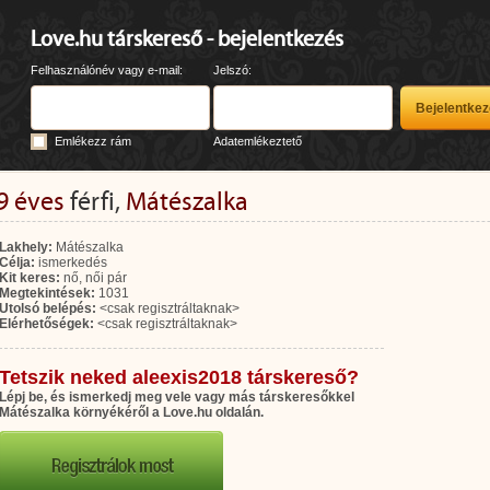
Love.hu társkereső - bejelentkezés
Felhasználónév vagy e-mail:
Jelszó:
Emlékezz rám
Adatemlékeztető
9 éves
férfi,
Mátészalka
Lakhely:
Mátészalka
Célja:
ismerkedés
Kit keres:
nő, női pár
Megtekintések:
1031
Utolsó belépés:
<csak regisztráltaknak>
Elérhetőségek:
<csak regisztráltaknak>
Tetszik neked aleexis2018 társkereső?
Lépj be, és ismerkedj meg vele vagy más társkeresőkkel
Mátészalka környékéről a Love.hu oldalán.