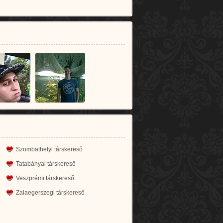
Szombathelyi társkereső
Tatabányai társkereső
Veszprémi társkereső
Zalaegerszegi társkereső