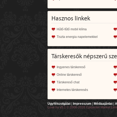
Hasznos linkek
Hűtő-fűtő mobil klíma
Tiszta energia napelemekkel
Társkeresők népszerű sz
Ingyenes társkereső
Online társkereső
Társkereső chat
Internetes társkeresés
Ügyfélszolgálat
|
Impresszum
|
Médiaajánlat
|
A
Love.hu v5.1 © 2006-2026 Epicenter Market Lim