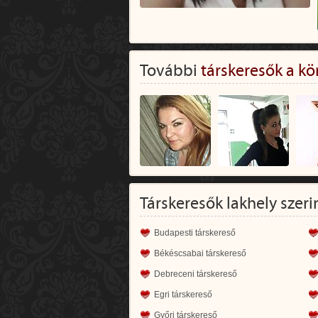
További
társkeresők a kö
Társkeresők lakhely szeri
Budapesti társkereső
Békéscsabai társkereső
Debreceni társkereső
Egri társkereső
Győri társkereső