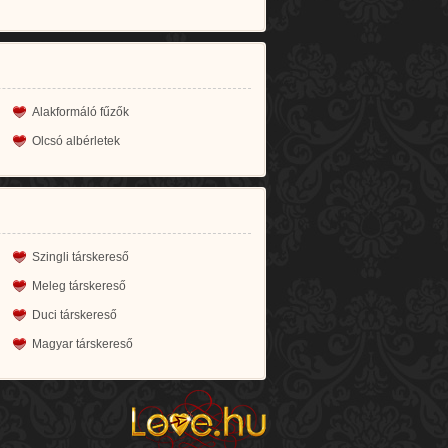
Alakformáló fűzők
Olcsó albérletek
Szingli társkereső
Meleg társkereső
Duci társkereső
Magyar társkereső