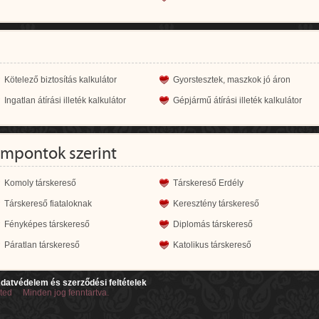
Kötelező biztosítás kalkulátor
Gyorstesztek, maszkok jó áron
Ingatlan átírási illeték kalkulátor
Gépjármű átírási illeték kalkulátor
empontok szerint
Komoly társkereső
Társkereső Erdély
Társkereső fiataloknak
Keresztény társkereső
Fényképes társkereső
Diplomás társkereső
Páratlan társkereső
Katolikus társkereső
datvédelem és szerződési feltételek
ited Minden jog fenntartva.