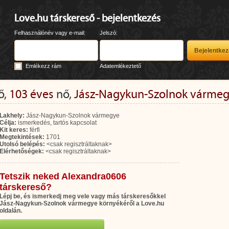
Love.hu társkereső - bejelentkezés
Felhasználónév vagy e-mail:
Jelszó:
Emlékezz rám
Adatemlékeztető
ő,
103 éves
nő,
Jász-Nagykun-Szolnok várme
Lakhely:
Jász-Nagykun-Szolnok vármegye
Célja:
ismerkedés, tartós kapcsolat
Kit keres:
férfi
Megtekintések:
1701
Utolsó belépés:
<csak regisztráltaknak>
Elérhetőségek:
<csak regisztráltaknak>
Tetszik neked Alexandra0606
társkereső?
Lépj be, és ismerkedj meg vele vagy más társkeresőkkel
Jász-Nagykun-Szolnok vármegye környékéről a Love.hu
oldalán.