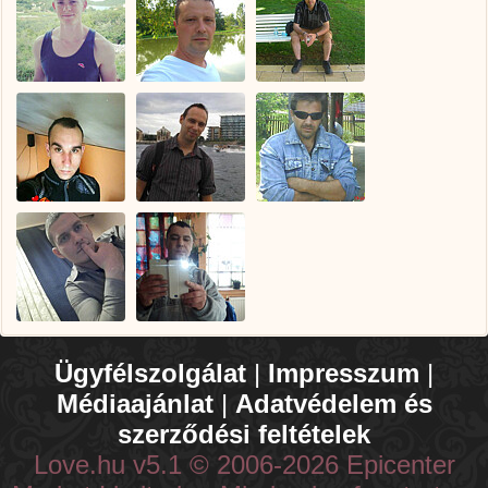
Ügyfélszolgálat
|
Impresszum
|
Médiaajánlat
|
Adatvédelem és
szerződési feltételek
Love.hu v5.1 © 2006-2026 Epicenter