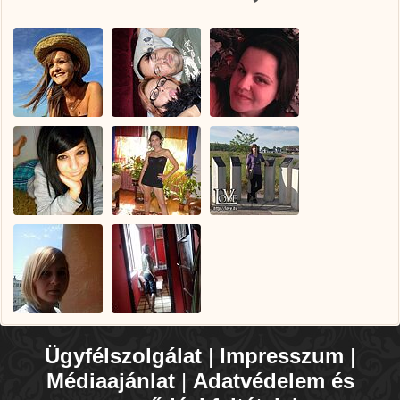
Ügyfélszolgálat
|
Impresszum
|
Médiaajánlat
|
Adatvédelem és