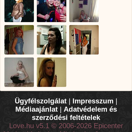
Ügyfélszolgálat
|
Impresszum
|
Médiaajánlat
|
Adatvédelem és
szerződési feltételek
Love.hu v5.1 © 2006-2026 Epicenter