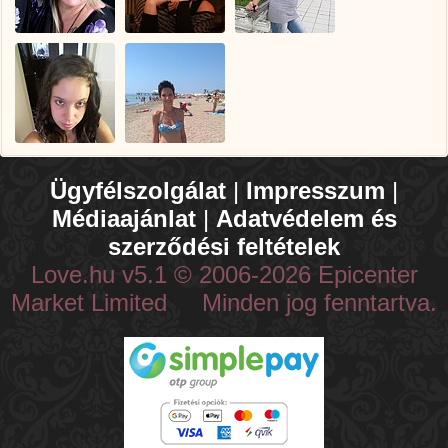
Ügyfélszolgálat
|
Impresszum
|
Médiaajánlat
|
Adatvédelem és
szerződési feltételek
Love.hu v5.1 © 2006-2026 Epicenter
Market Limited Minden jog fenntartva.