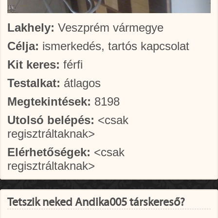
Lakhely:
Veszprém vármegye
Célja:
ismerkedés, tartós kapcsolat
Kit keres:
férfi
Testalkat:
átlagos
Megtekintések:
8198
Utolsó belépés:
<csak
regisztráltaknak>
Elérhetőségek:
<csak
regisztráltaknak>
Tetszik neked Andika005 társkereső?