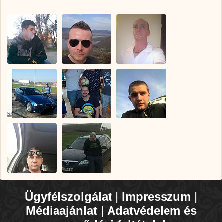
Ügyfélszolgálat
|
Impresszum
|
Médiaajánlat
|
Adatvédelem és