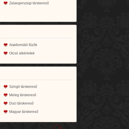
Zalaegerszegi társkereső
Alakformáló fűzők
Olcsó albérletek
Szingli társkereső
Meleg társkereső
Duci társkereső
Magyar társkereső