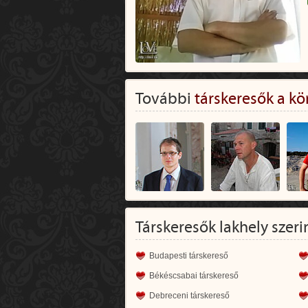
További
társkeresők a kö
Társkeresők lakhely szeri
Budapesti társkereső
Békéscsabai társkereső
Debreceni társkereső