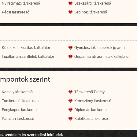
Nyíregyházi társkereső
Szekszárdi társkereső
Pécsi társkereső
Szolnoki társkereső
Kötelező biztosítás kalkulátor
Gyorstesztek, maszkok jó áron
Ingatlan átírási illeték kalkulátor
Gépjármű átírási illeték kalkulátor
empontok szerint
Komoly társkereső
Társkereső Erdély
Társkereső fiataloknak
Keresztény társkereső
Fényképes társkereső
Diplomás társkereső
Páratlan társkereső
Katolikus társkereső
datvédelem és szerződési feltételek