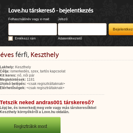
Love.hu társkereső - bejelentkezés
Felhasználónév vagy e-mail:
Jelszó:
Emlékezz rám
Adatemlékeztető
 éves
férfi,
Keszthely
Lakhely:
Keszthely
Célja:
ismerkedés, szex, tartós kapcsolat
Kit keres:
nő, női pár
Megtekintések:
1181
Utolsó belépés:
<csak regisztráltaknak>
Elérhetőségek:
<csak regisztráltaknak>
Tetszik neked andras001 társkereső?
Lépj be, és ismerkedj meg vele vagy más társkeresőkkel
Keszthely környékéről a Love.hu oldalán.