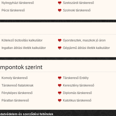
Nyíregyházi társkereső
Szekszárdi társkereső
Pécsi társkereső
Szolnoki társkereső
Kötelező biztosítás kalkulátor
Gyorstesztek, maszkok jó áron
Ingatlan átírási illeték kalkulátor
Gépjármű átírási illeték kalkulátor
empontok szerint
Komoly társkereső
Társkereső Erdély
Társkereső fiataloknak
Keresztény társkereső
Fényképes társkereső
Diplomás társkereső
Páratlan társkereső
Katolikus társkereső
datvédelem és szerződési feltételek