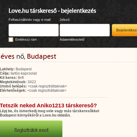
Love.hu társkereső - bejelentkezés
Felhasználónév vagy e-mail:
Jelszó:
Emlékezz rám
Adatemlékeztető
 éves
nő,
Budapest
Lakhely:
Budapest
Célja:
tartós kapcsolat
Kit keres:
férfi
Megtekintések:
3422
Utolsó belépés:
<csak regisztráltaknak>
Elérhetőségek:
<csak regisztráltaknak>
Tetszik neked Aniko1213 társkereső?
Lépj be, és ismerkedj meg vele vagy más társkeresőkkel
Budapest környékéről a Love.hu oldalán.