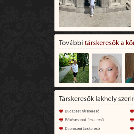
További
társkeresők a kö
Társkeresők lakhely szeri
Budapesti társkereső
Békéscsabai társkereső
Debreceni társkereső