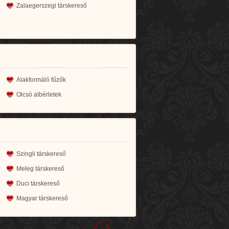
Zalaegerszegi társkereső
Alakformáló fűzők
Olcsó albérletek
Szingli társkereső
Meleg társkereső
Duci társkereső
Magyar társkereső