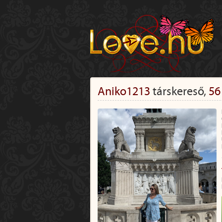
Aniko1213
társkereső,
56