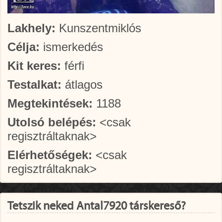
Lakhely:
Kunszentmiklós
Célja:
ismerkedés
Kit keres:
férfi
Testalkat:
átlagos
Megtekintések:
1188
Utolsó belépés:
<csak
regisztráltaknak>
Elérhetőségek:
<csak
regisztráltaknak>
Tetszik neked Antal7920 társkereső?