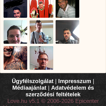
Ügyfélszolgálat
|
Impresszum
|
Médiaajánlat
|
Adatvédelem és
szerződési feltételek
Love.hu v5.1 © 2006-2026 Epicenter