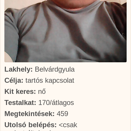
Lakhely:
Belvárdgyula
Célja:
tartós kapcsolat
Kit keres:
nő
Testalkat:
170/átlagos
Megtekintések:
459
Utolsó belépés:
<csak