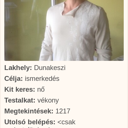
Lakhely:
Dunakeszi
Célja:
ismerkedés
Kit keres:
nő
Testalkat:
vékony
Megtekintések:
1217
Utolsó belépés:
<csak