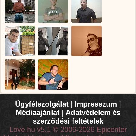
Ügyfélszolgálat
|
Impresszum
|
Médiaajánlat
|
Adatvédelem és
szerződési feltételek
Love.hu v5.1 © 2006-2026 Epicenter