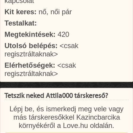
kapcsolat
Kit keres:
nő, női pár
Testalkat:
Megtekintések:
420
Utolsó belépés:
<csak
regisztráltaknak>
Elérhetőségek:
<csak
regisztráltaknak>
Tetszik neked Attila000 társkereső?
Lépj be, és ismerkedj meg vele vagy
más társkeresőkkel Kazincbarcika
környékéről a Love.hu oldalán.