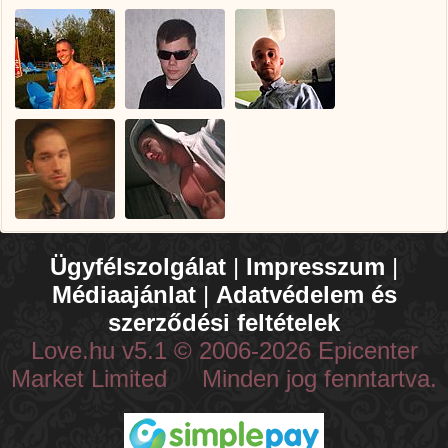
Ügyfélszolgálat
|
Impresszum
|
Médiaajánlat
|
Adatvédelem és
szerződési feltételek
Love.hu v5.1 © 2006-2026 Epicenter
Market Limited Minden jog fenntartva.