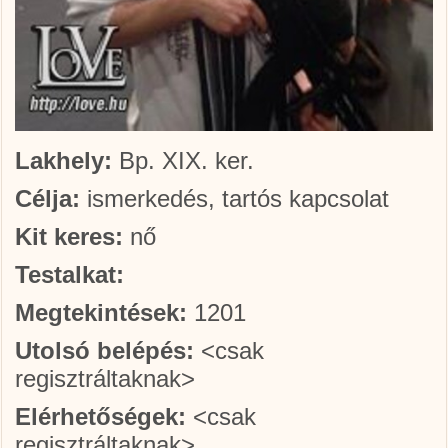
Lakhely:
Bp. XIX. ker.
Célja:
ismerkedés, tartós kapcsolat
Kit keres:
nő
Testalkat:
Megtekintések:
1201
Utolsó belépés:
<csak
regisztráltaknak>
Elérhetőségek:
<csak
regisztráltaknak>