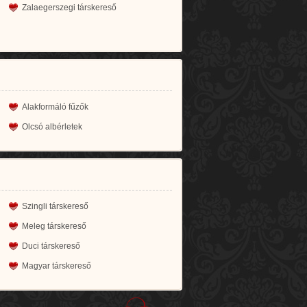
Zalaegerszegi társkereső
Alakformáló fűzők
Olcsó albérletek
Szingli társkereső
Meleg társkereső
Duci társkereső
Magyar társkereső