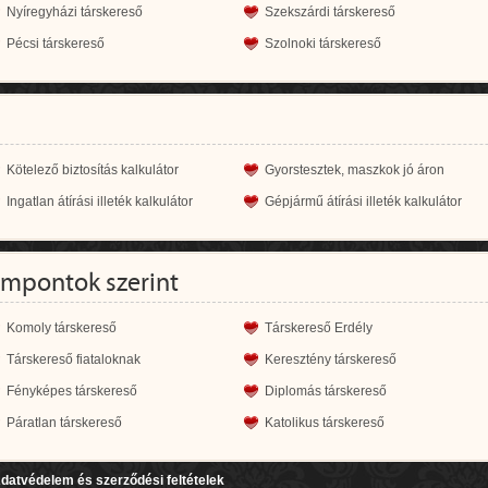
Nyíregyházi társkereső
Szekszárdi társkereső
Pécsi társkereső
Szolnoki társkereső
Kötelező biztosítás kalkulátor
Gyorstesztek, maszkok jó áron
Ingatlan átírási illeték kalkulátor
Gépjármű átírási illeték kalkulátor
empontok szerint
Komoly társkereső
Társkereső Erdély
Társkereső fiataloknak
Keresztény társkereső
Fényképes társkereső
Diplomás társkereső
Páratlan társkereső
Katolikus társkereső
datvédelem és szerződési feltételek