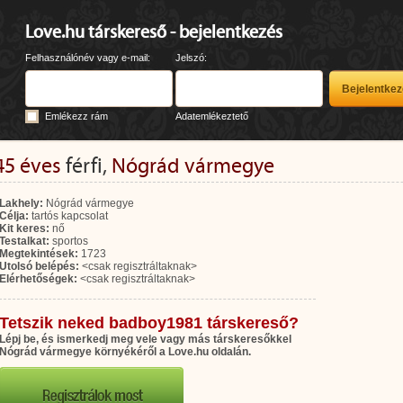
Love.hu társkereső - bejelentkezés
Felhasználónév vagy e-mail:
Jelszó:
Emlékezz rám
Adatemlékeztető
45 éves
férfi,
Nógrád vármegye
Lakhely:
Nógrád vármegye
Célja:
tartós kapcsolat
Kit keres:
nő
Testalkat:
sportos
Megtekintések:
1723
Utolsó belépés:
<csak regisztráltaknak>
Elérhetőségek:
<csak regisztráltaknak>
Tetszik neked badboy1981 társkereső?
Lépj be, és ismerkedj meg vele vagy más társkeresőkkel
Nógrád vármegye környékéről a Love.hu oldalán.