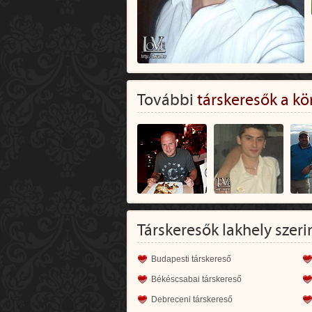
További
társkeresők a kö
Társkeresők lakhely szeri
Budapesti társkereső
Békéscsabai társkereső
Debreceni társkereső