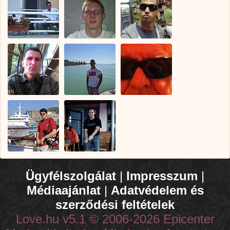
Ügyfélszolgálat
|
Impresszum
|
Médiaajánlat
|
Adatvédelem és
szerződési feltételek
Love.hu v5.1 © 2006-2026 Epicenter