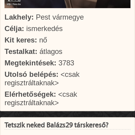
Lakhely:
Pest vármegye
Célja:
ismerkedés
Kit keres:
nő
Testalkat:
átlagos
Megtekintések:
3783
Utolsó belépés:
<csak
regisztráltaknak>
Elérhetőségek:
<csak
regisztráltaknak>
Tetszik neked Balázs29 társkereső?