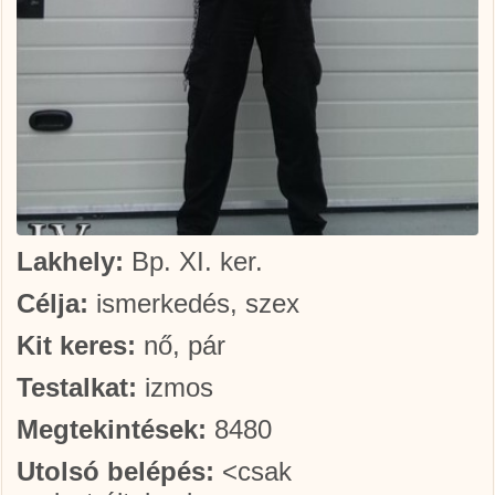
Lakhely:
Bp. XI. ker.
Célja:
ismerkedés, szex
Kit keres:
nő, pár
Testalkat:
izmos
Megtekintések:
8480
Utolsó belépés:
<csak