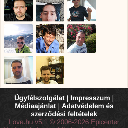
Ügyfélszolgálat
|
Impresszum
|
Médiaajánlat
|
Adatvédelem és
szerződési feltételek
Love.hu v5.1 © 2006-2026 Epicenter