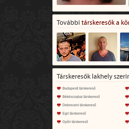
További
társkeresők a kö
Társkeresők lakhely szeri
Budapesti társkereső
Békéscsabai társkereső
Debreceni társkereső
Egri társkereső
Győri társkereső