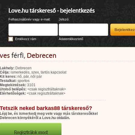
Love.hu társkereső - bejelentkezés
Felhasználónév vagy e-mail:
Jelszó:
Emlékezz rám
Adatemlékeztető
éves
férfi,
Debrecen
Lakhely:
Debrecen
Célja:
ismerkedés, szex, tartós kapcsolat
Kit keres:
nő, pár, női pár
Testalkat:
sportos
Megtekintések:
3101
Utolsó belépés:
<csak regisztráltaknak>
Elérhetőségek:
<csak regisztráltaknak>
Tetszik neked barkas88 társkereső?
Lépj be, és ismerkedj meg vele vagy más társkeresőkkel
Debrecen környékéről a Love.hu oldalán.