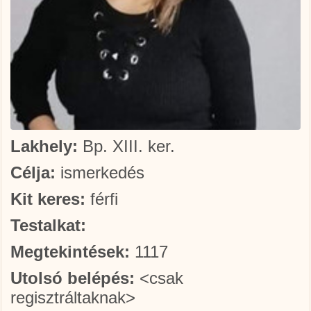
Lakhely:
Bp. XIII. ker.
Célja:
ismerkedés
Kit keres:
férfi
Testalkat:
Megtekintések:
1117
Utolsó belépés:
<csak
regisztráltaknak>