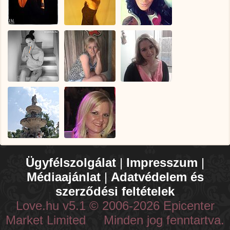
Ügyfélszolgálat
|
Impresszum
|
Médiaajánlat
|
Adatvédelem és
szerződési feltételek
Love.hu v5.1 © 2006-2026 Epicenter
Market Limited Minden jog fenntartva.