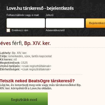
Love.hu társkereső - bejelentkezés
Felhasználónév vagy e-mail:
Jelszó:
Emlékezz rám
Adatemlékeztető
 éves
férfi,
Bp. XIV. ker.
Lakhely:
Bp. XIV. ker.
Célja:
ismerkedés, szex, tartós kapcsolat
Kit keres:
nő
Megtekintések:
1525
Utolsó belépés:
<csak regisztráltaknak>
Elérhetőségek:
<csak regisztráltaknak>
Tetszik neked BeatsOgre társkereső?
Lépj be, és ismerkedj meg vele vagy más társkeresőkkel Bp.
XIV. ker. környékéről a Love.hu oldalán.