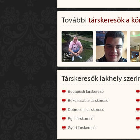
További
társkeresők a kö
Társkeresők lakhely szeri
Budapesti társkereső
Békéscsabai társkereső
Debreceni társkereső
Egri társkereső
Győri társkereső