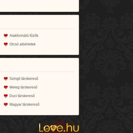
Alakformáló fűzők
Olcsó albérletek
Szingli társkereső
Meleg társkereső
Duci társkereső
Magyar társkereső