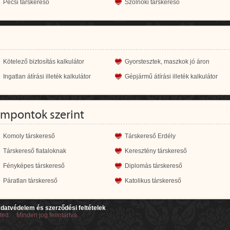
Pécsi társkereső
Szolnoki társkereső
Kötelező biztosítás kalkulátor
Gyorstesztek, maszkok jó áron
Ingatlan átírási illeték kalkulátor
Gépjármű átírási illeték kalkulátor
empontok szerint
Komoly társkereső
Társkereső Erdély
Társkereső fiataloknak
Keresztény társkereső
Fényképes társkereső
Diplomás társkereső
Páratlan társkereső
Katolikus társkereső
datvédelem és szerződési feltételek
ited Minden jog fenntartva.