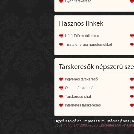
Győri társkereső
Hasznos linkek
Hűtő-fűtő mobil klíma
Tiszta energia napelemekkel
Társkeresők népszerű sz
Ingyenes társkereső
Online társkereső
Társkereső chat
Internetes társkeresés
Ügyfélszolgálat
|
Impresszum
|
Médiaajánlat
|
A
Love.hu v5.1 © 2006-2026 Epicenter Market Lim