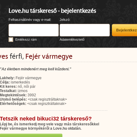
Love.hu társkereső - bejelentkezés
Felhasználónév vagy e-mail:
Jelszó:
Emlékezz rám
Adatemlékeztető
ves
férfi,
Fejér vármegye
"Az életben mindenért meg kell kűzdeni."
Lakhely:
Fejér vármegye
Célja:
ismerkedés
Kit keres:
nő, női pár
Testalkat:
izmos
Megtekintések:
3992
Utolsó belépés:
<csak regisztráltaknak>
Elérhetőségek:
<csak regisztráltaknak>
Tetszik neked bikuci32 társkereső?
Lépj be, és ismerkedj meg vele vagy más társkeresőkkel
Fejér vármegye környékéről a Love.hu oldalán.