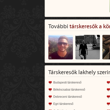
További
társkeresők a kö
Társkeresők lakhely szeri
Budapesti társkereső
Békéscsabai társkereső
Debreceni társkereső
Egri társkereső