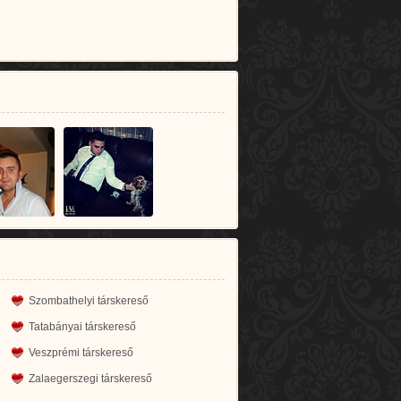
Szombathelyi társkereső
Tatabányai társkereső
Veszprémi társkereső
Zalaegerszegi társkereső