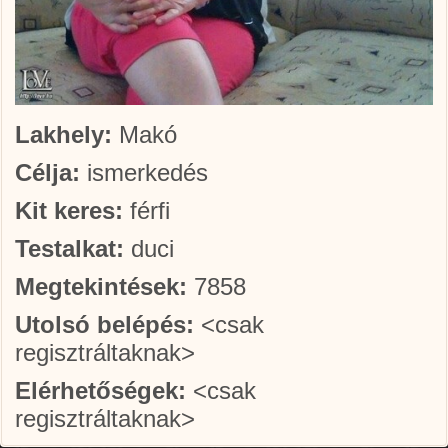
Lakhely:
Makó
Célja:
ismerkedés
Kit keres:
férfi
Testalkat:
duci
Megtekintések:
7858
Utolsó belépés:
<csak
regisztráltaknak>
Elérhetőségek:
<csak
regisztráltaknak>