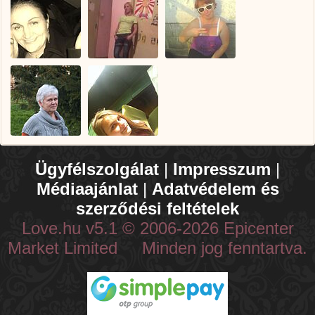
Ügyfélszolgálat
|
Impresszum
|
Médiaajánlat
|
Adatvédelem és
szerződési feltételek
Love.hu v5.1 © 2006-2026 Epicenter
Market Limited Minden jog fenntartva.