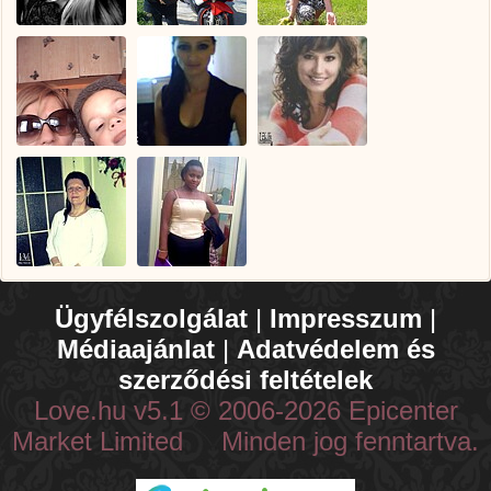
Ügyfélszolgálat
|
Impresszum
|
Médiaajánlat
|
Adatvédelem és
szerződési feltételek
Love.hu v5.1 © 2006-2026 Epicenter
Market Limited Minden jog fenntartva.