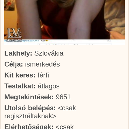
Lakhely:
Szlovákia
Célja:
ismerkedés
Kit keres:
férfi
Testalkat:
átlagos
Megtekintések:
9651
Utolsó belépés:
<csak
regisztráltaknak>
Elérhetőségek:
<csak