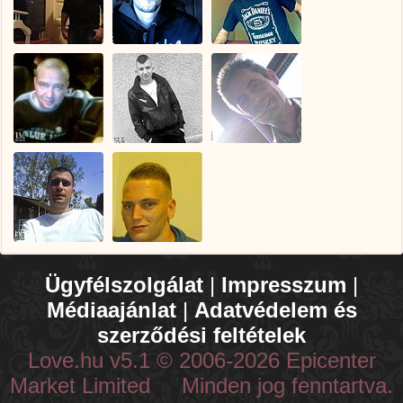
Ügyfélszolgálat
|
Impresszum
|
Médiaajánlat
|
Adatvédelem és
szerződési feltételek
Love.hu v5.1 © 2006-2026 Epicenter
Market Limited Minden jog fenntartva.