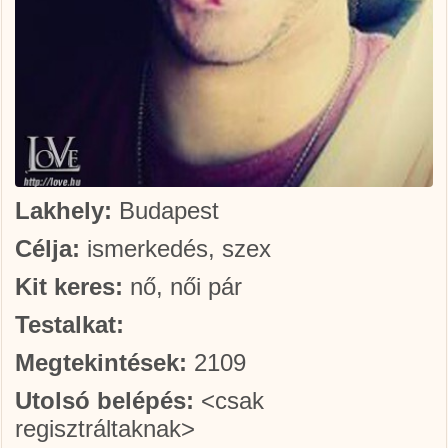
Lakhely:
Budapest
Célja:
ismerkedés, szex
Kit keres:
nő, női pár
Testalkat:
Megtekintések:
2109
Utolsó belépés:
<csak
regisztráltaknak>