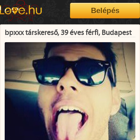
bpxxx társkereső, 39 éves férfi, Budapest