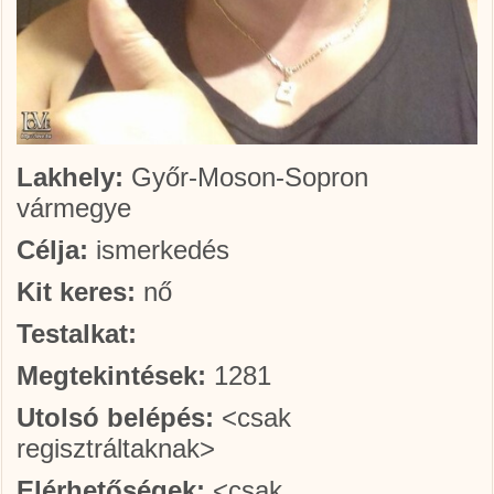
Lakhely:
Győr-Moson-Sopron
vármegye
Célja:
ismerkedés
Kit keres:
nő
Testalkat:
Megtekintések:
1281
Utolsó belépés:
<csak
regisztráltaknak>
Elérhetőségek:
<csak