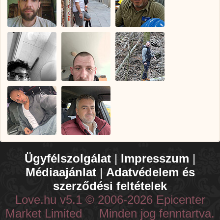
Ügyfélszolgálat
|
Impresszum
|
Médiaajánlat
|
Adatvédelem és
szerződési feltételek
Love.hu v5.1 © 2006-2026 Epicenter
Market Limited Minden jog fenntartva.