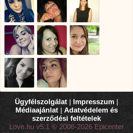
Ügyfélszolgálat
|
Impresszum
|
Médiaajánlat
|
Adatvédelem és
szerződési feltételek
Love.hu v5.1 © 2006-2026 Epicenter