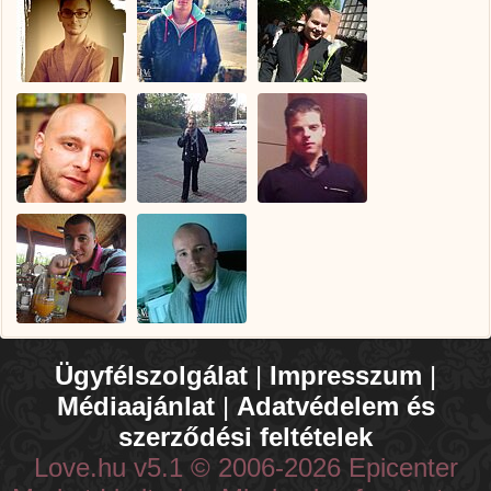
Ügyfélszolgálat
|
Impresszum
|
Médiaajánlat
|
Adatvédelem és
szerződési feltételek
Love.hu v5.1 © 2006-2026 Epicenter