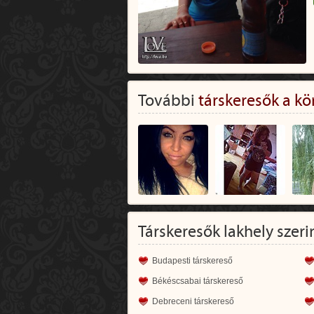
További
társkeresők a kö
Társkeresők lakhely szeri
Budapesti társkereső
Békéscsabai társkereső
Debreceni társkereső