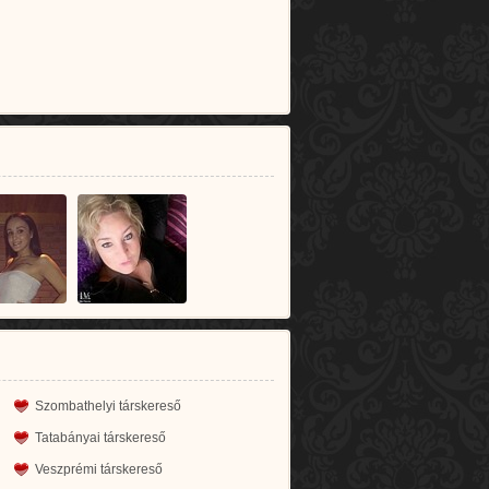
Szombathelyi társkereső
Tatabányai társkereső
Veszprémi társkereső