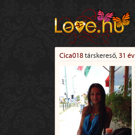
Cica018
társkereső,
31 év