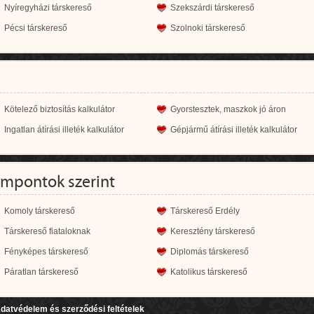
Nyíregyházi társkereső
Szekszárdi társkereső
Pécsi társkereső
Szolnoki társkereső
Kötelező biztosítás kalkulátor
Gyorstesztek, maszkok jó áron
Ingatlan átírási illeték kalkulátor
Gépjármű átírási illeték kalkulátor
empontok szerint
Komoly társkereső
Társkereső Erdély
Társkereső fiataloknak
Keresztény társkereső
Fényképes társkereső
Diplomás társkereső
Páratlan társkereső
Katolikus társkereső
datvédelem és szerződési feltételek