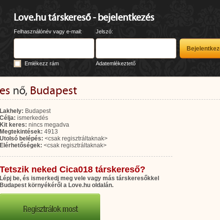
Love.hu társkereső - bejelentkezés
Felhasználónév vagy e-mail:
Jelszó:
Emlékezz rám
Adatemlékeztető
es
nő,
Budapest
Lakhely:
Budapest
Célja:
ismerkedés
Kit keres:
nincs megadva
Megtekintések:
4913
Utolsó belépés:
<csak regisztráltaknak>
Elérhetőségek:
<csak regisztráltaknak>
Tetszik neked Cica018 társkereső?
Lépj be, és ismerkedj meg vele vagy más társkeresőkkel
Budapest környékéről a Love.hu oldalán.