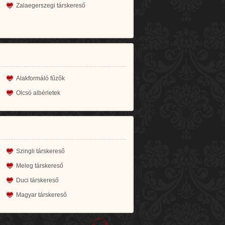
Zalaegerszegi társkereső
Alakformáló fűzők
Olcsó albérletek
Szingli társkereső
Meleg társkereső
Duci társkereső
Magyar társkereső