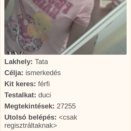
Lakhely:
Tata
Célja:
ismerkedés
Kit keres:
férfi
Testalkat:
duci
Megtekintések:
27255
Utolsó belépés:
<csak
regisztráltaknak>