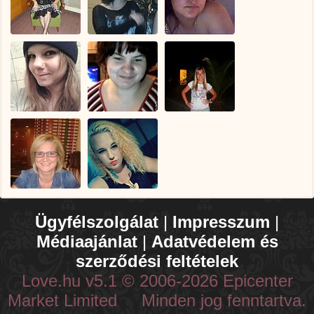
Ügyfélszolgálat
|
Impresszum
|
Médiaajánlat
|
Adatvédelem és
szerződési feltételek
Love.hu v5.1 © 2006-2026 Epicenter
Market Limited Minden jog fenntartva.