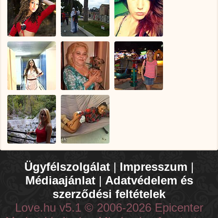
Ügyfélszolgálat
|
Impresszum
|
Médiaajánlat
|
Adatvédelem és
szerződési feltételek
Love.hu v5.1 © 2006-2026 Epicenter