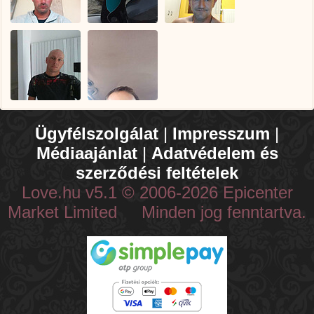
Ügyfélszolgálat
|
Impresszum
|
Médiaajánlat
|
Adatvédelem és
szerződési feltételek
Love.hu v5.1 © 2006-2026 Epicenter
Market Limited Minden jog fenntartva.