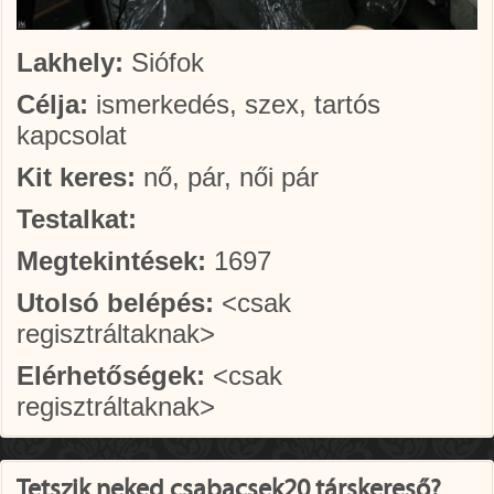
Lakhely:
Siófok
Célja:
ismerkedés, szex, tartós
kapcsolat
Kit keres:
nő, pár, női pár
Testalkat:
Megtekintések:
1697
Utolsó belépés:
<csak
regisztráltaknak>
Elérhetőségek:
<csak
regisztráltaknak>
Tetszik neked csabacsek20 társkereső?