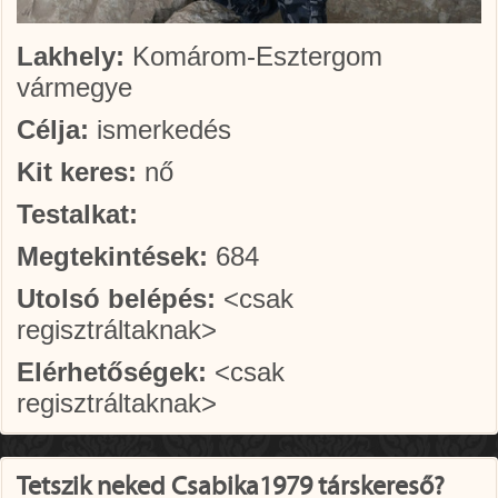
Lakhely:
Komárom-Esztergom
vármegye
Célja:
ismerkedés
Kit keres:
nő
Testalkat:
Megtekintések:
684
Utolsó belépés:
<csak
regisztráltaknak>
Elérhetőségek:
<csak
regisztráltaknak>
Tetszik neked Csabika1979 társkereső?