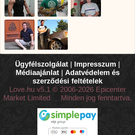
Ügyfélszolgálat
|
Impresszum
|
Médiaajánlat
|
Adatvédelem és
szerződési feltételek
Love.hu v5.1 © 2006-2026 Epicenter
Market Limited Minden jog fenntartva.