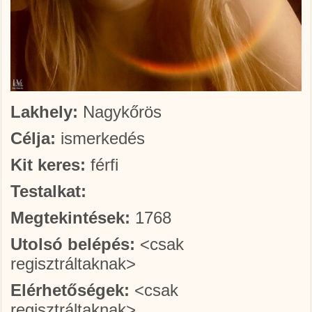
Lakhely:
Nagykőrös
Célja:
ismerkedés
Kit keres:
férfi
Testalkat:
Megtekintések:
1768
Utolsó belépés:
<csak
regisztráltaknak>
Elérhetőségek:
<csak
regisztráltaknak>