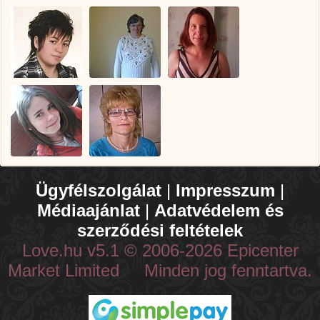
Ügyfélszolgálat
|
Impresszum
|
Médiaajánlat
|
Adatvédelem és
szerződési feltételek
Love.hu v5.1 © 2006-2026 Epicenter
Market Limited Minden jog fenntartva.