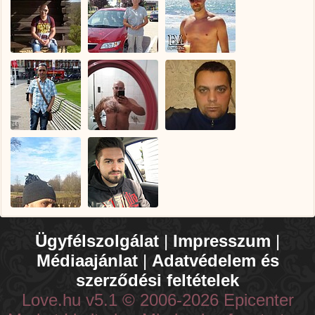
Ügyfélszolgálat
|
Impresszum
|
Médiaajánlat
|
Adatvédelem és
szerződési feltételek
Love.hu v5.1 © 2006-2026 Epicenter