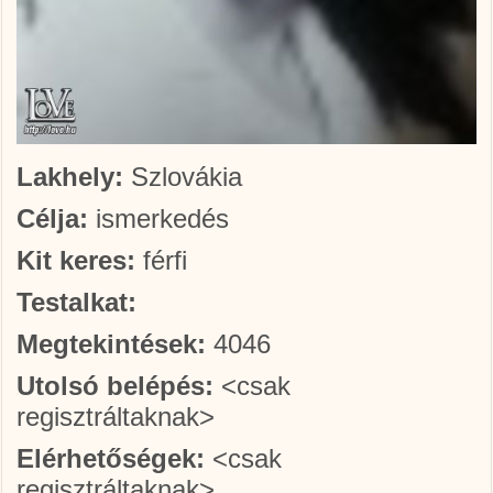
Lakhely:
Szlovákia
Célja:
ismerkedés
Kit keres:
férfi
Testalkat:
Megtekintések:
4046
Utolsó belépés:
<csak
regisztráltaknak>
Elérhetőségek:
<csak
regisztráltaknak>