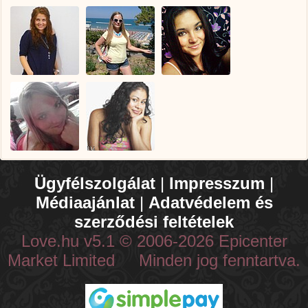
Ügyfélszolgálat
|
Impresszum
|
Médiaajánlat
|
Adatvédelem és
szerződési feltételek
Love.hu v5.1 © 2006-2026 Epicenter
Market Limited Minden jog fenntartva.