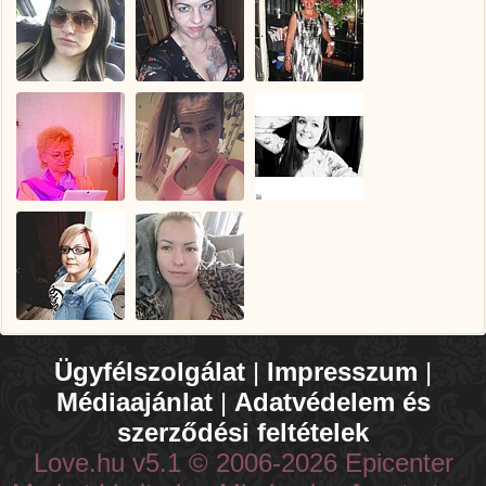
Ügyfélszolgálat
|
Impresszum
|
Médiaajánlat
|
Adatvédelem és
szerződési feltételek
Love.hu v5.1 © 2006-2026 Epicenter