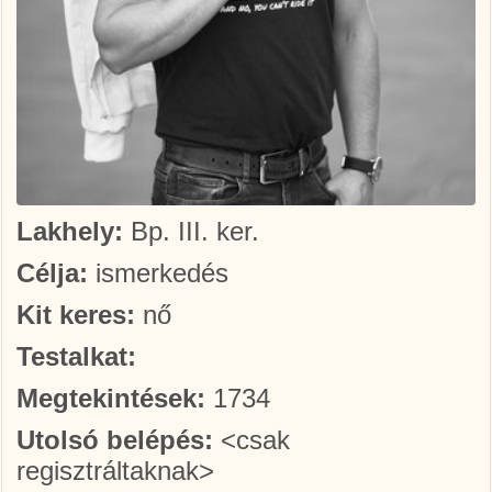
Lakhely:
Bp. III. ker.
Célja:
ismerkedés
Kit keres:
nő
Testalkat:
Megtekintések:
1734
Utolsó belépés:
<csak
regisztráltaknak>