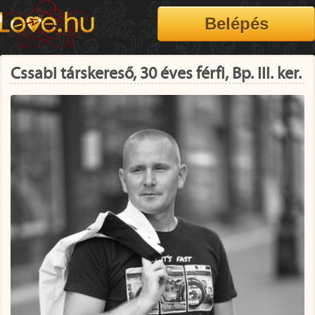
Cssabi társkereső, 30 éves férfi, Bp. III. ker.