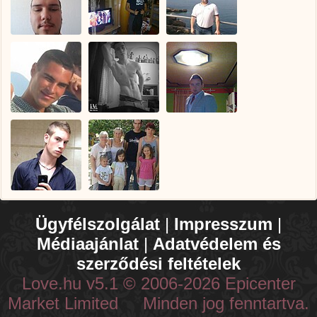
Ügyfélszolgálat
|
Impresszum
|
Médiaajánlat
|
Adatvédelem és
szerződési feltételek
Love.hu v5.1 © 2006-2026 Epicenter
Market Limited Minden jog fenntartva.