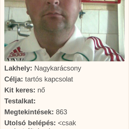
Lakhely:
Nagykarácsony
Célja:
tartós kapcsolat
Kit keres:
nő
Testalkat:
Megtekintések:
863
Utolsó belépés:
<csak