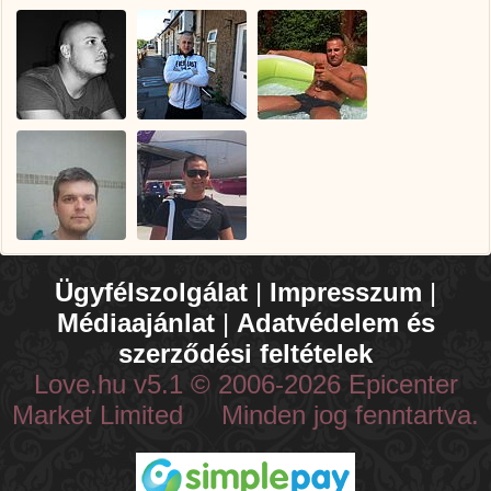
Ügyfélszolgálat
|
Impresszum
|
Médiaajánlat
|
Adatvédelem és
szerződési feltételek
Love.hu v5.1 © 2006-2026 Epicenter
Market Limited Minden jog fenntartva.