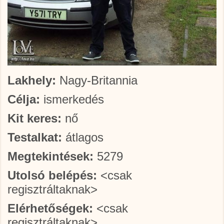
Lakhely:
Nagy-Britannia
Célja:
ismerkedés
Kit keres:
nő
Testalkat:
átlagos
Megtekintések:
5279
Utolsó belépés:
<csak
regisztráltaknak>
Elérhetőségek:
<csak
regisztráltaknak>