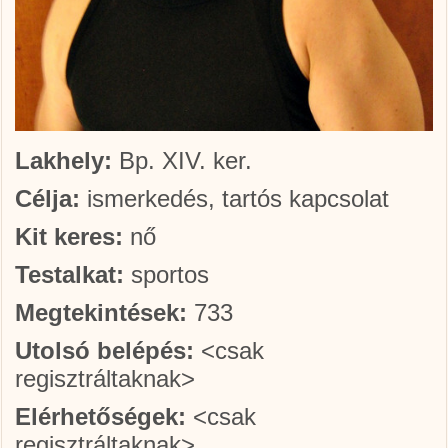
Lakhely:
Bp. XIV. ker.
Célja:
ismerkedés, tartós kapcsolat
Kit keres:
nő
Testalkat:
sportos
Megtekintések:
733
Utolsó belépés:
<csak
regisztráltaknak>
Elérhetőségek:
<csak
regisztráltaknak>