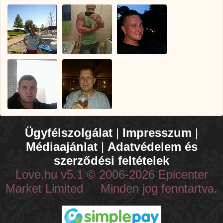
Ügyfélszolgálat
|
Impresszum
|
Médiaajánlat
|
Adatvédelem és
szerződési feltételek
Love.hu v5.1 © 2006-2026 Epicenter
Market Limited Minden jog fenntartva.