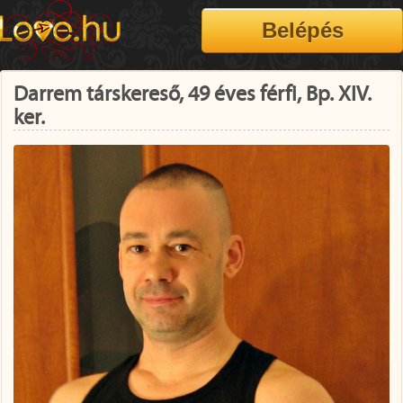
Darrem társkereső, 49 éves férfi, Bp. XIV.
ker.