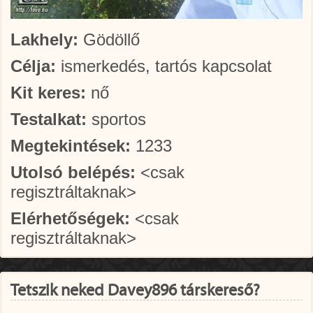
Lakhely:
Gödöllő
Célja:
ismerkedés, tartós kapcsolat
Kit keres:
nő
Testalkat:
sportos
Megtekintések:
1233
Utolsó belépés:
<csak
regisztráltaknak>
Elérhetőségek:
<csak
regisztráltaknak>
Tetszik neked Davey896 társkereső?