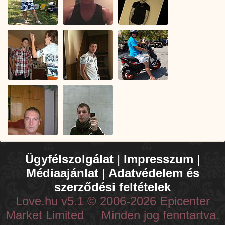
Ügyfélszolgálat
|
Impresszum
|
Médiaajánlat
|
Adatvédelem és
szerződési feltételek
Love.hu v5.1 © 2006-2026 Epicenter
Market Limited Minden jog fenntartva.