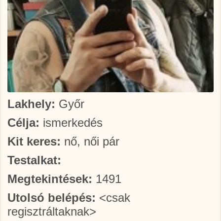
Lakhely:
Győr
Célja:
ismerkedés
Kit keres:
nő, női pár
Testalkat:
Megtekintések:
1491
Utolsó belépés:
<csak
regisztráltaknak>